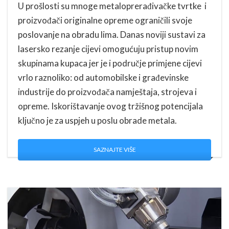
U prošlosti su mnoge metaloprerađivačke tvrtke i
proizvođači originalne opreme ograničili svoje
poslovanje na obradu lima. Danas noviji sustavi za
lasersko rezanje cijevi omogućuju pristup novim
skupinama kupaca jer je i područje primjene cijevi
vrlo raznoliko: od automobilske i građevinske
industrije do proizvođača namještaja, strojeva i
opreme. Iskorištavanje ovog tržišnog potencijala
ključno je za uspjeh u poslu obrade metala.
SAZNAJTE VIŠE