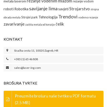
rezanje vodenim mlazom
metala laserom
rezanje vodom
savijanje lima
Strojarstvo
roboti
Robotika
savjeti
strojna
Trendovi
Tehnologija
Strojni park
obrada metala
vodeno rezanje
zavarivanje
čelik
zaštita metala od korozije
KONTAKT
Sisačka cesta 11, 10020 Zagreb, HR
+385 (1) 65 46 808
sales@laser-ing.com
BROŠURA TVRTKE
Preuzmite brošuru naše tvrtke u PDF formatu
(2.5 MB)