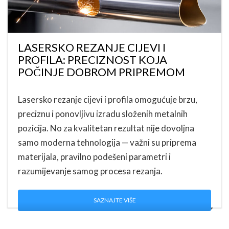
LASERSKO REZANJE CIJEVI I
PROFILA: PRECIZNOST KOJA
POČINJE DOBROM PRIPREMOM
Lasersko rezanje cijevi i profila omogućuje brzu,
preciznu i ponovljivu izradu složenih metalnih
pozicija. No za kvalitetan rezultat nije dovoljna
samo moderna tehnologija — važni su priprema
materijala, pravilno podešeni parametri i
razumijevanje samog procesa rezanja.
SAZNAJTE VIŠE