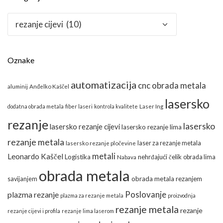
Kategorije
Oznake
automatizacija
cnc obrada metala
aluminij
Anđelko Kaščel
lasersko
dodatna obrada metala
fiber laseri
kontrola kvalitete
Laser Ing
rezanje
lasersko
lasersko rezanje cijevi
lasersko rezanje lima
rezanje metala
laser za rezanje metala
lasersko rezanje pločevine
metali
Leonardo Kaščel
Logistika
nehrđajući čelik
obrada lima
Nabava
obrada metala
obrada metala rezanjem
savijanjem
Poslovanje
plazma rezanje
plazma za rezanje metala
proizvodnja
rezanje metala
rezanje
rezanje cijevi i profila
rezanje lima laserom