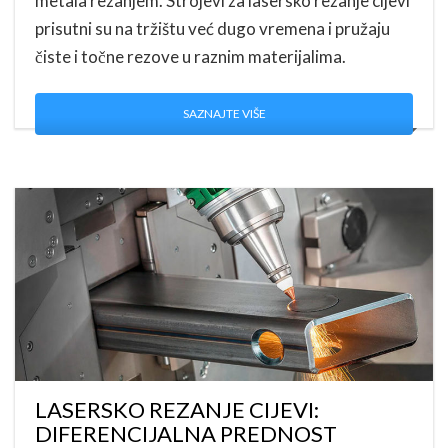
metala rezanjem. Strojevi za lasersko rezanje cijevi
prisutni su na tržištu već dugo vremena i pružaju
čiste i točne rezove u raznim materijalima.
SAZNAJTE VIŠE
LASERSKO REZANJE CIJEVI:
DIFERENCIJALNA PREDNOST