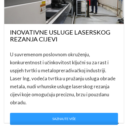
INOVATIVNE USLUGE LASERSKOG
REZANJA CIJEVI
U suvremenom poslovnom okruženju,
konkurentnost i učinkovitost ključni su za rast i
uspjeh tvrtki u metaloprerađivačkoj industriji.
Laser Ing, vodeća tvrtka u pružanju usluga obrade
metala, nudi vrhunske usluge laserskog rezanja
cijevi koje omogućuju preciznu, brzu i pouzdanu
obradu.
SAZNAJTE VIŠE