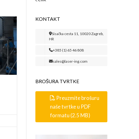
KONTAKT
Sisačka cesta 11, 10020 Zagreb,
HR
+385 (1) 65 46 808
sales@laser-ing.com
BROŠURA TVRTKE
Preuzmite brošuru
naše tvrtke u PDF
formatu (2.5 MB)