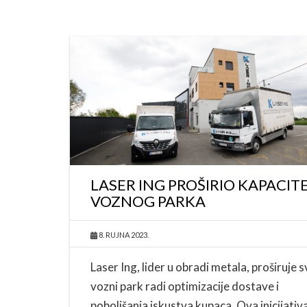
LASER ING PROŠIRIO KAPACIT
VOZNOG PARKA
8. RUJNA 2023.
Laser Ing, lider u obradi metala, proširuje s
vozni park radi optimizacije dostave i
poboljšanja iskustva kupaca. Ova inicijativ