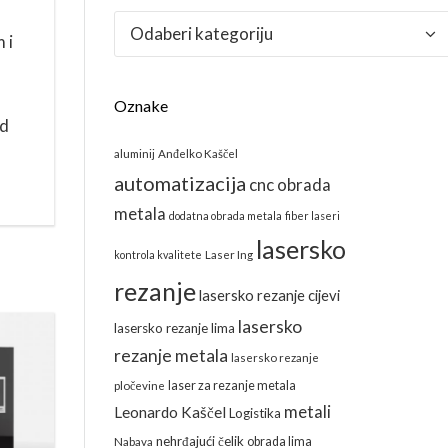
Kategorije
 i
Oznake
od
aluminij
Anđelko Kaščel
automatizacija
cnc obrada
metala
dodatna obrada metala
fiber laseri
lasersko
kontrola kvalitete
Laser Ing
rezanje
lasersko rezanje cijevi
lasersko
lasersko rezanje lima
rezanje metala
lasersko rezanje
laser za rezanje metala
pločevine
metali
Leonardo Kaščel
Logistika
nehrđajući čelik
obrada lima
Nabava