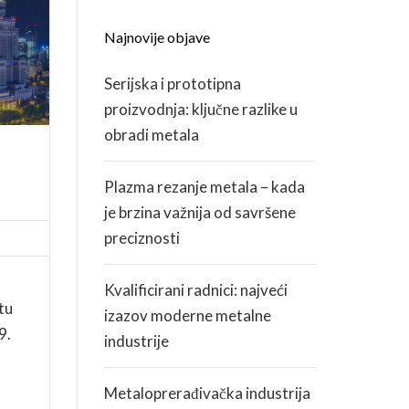
Najnovije objave
KARIJERA
Serijska i prototipna
ZDRAVLJE I SIGURNOST
proizvodnja: ključne razlike u
obradi metala
Plazma rezanje metala – kada
je brzina važnija od savršene
preciznosti
Kvalificirani radnici: najveći
tu
izazov moderne metalne
9.
industrije
Metaloprerađivačka industrija