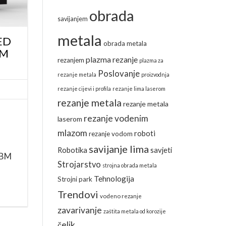
obrada
savijanjem
metala
ED
obrada metala
MM
plazma rezanje
rezanjem
plazma za
Poslovanje
rezanje metala
proizvodnja
rezanje cijevi i profila
rezanje lima laserom
rezanje metala
rezanje metala
rezanje vodenim
laserom
mlazom
roboti
rezanje vodom
savijanje lima
Robotika
savjeti
KBM
Strojarstvo
strojna obrada metala
Tehnologija
Strojni park
Trendovi
vodeno rezanje
zavarivanje
zaštita metala od korozije
čelik