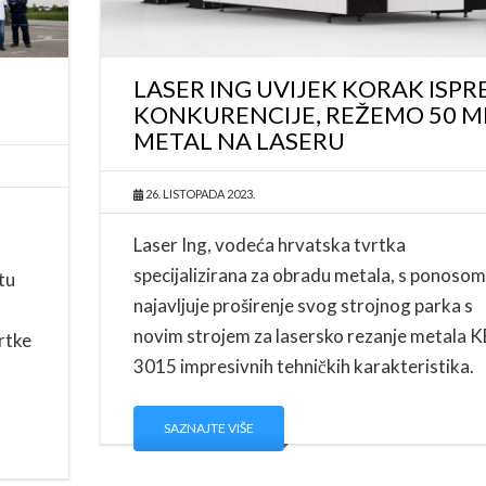
U
LASER ING UVIJEK KORAK ISPR
KONKURENCIJE, REŽEMO 50 
METAL NA LASERU
26. LISTOPADA 2023.
Laser Ing, vodeća hrvatska tvrtka
specijalizirana za obradu metala, s ponosom
tu
najavljuje proširenje svog strojnog parka s
novim strojem za lasersko rezanje metala 
rtke
3015 impresivnih tehničkih karakteristika.
SAZNAJTE VIŠE