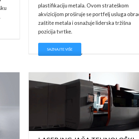
plastifikaciju metala. Ovom strateškom
šku
akvizicijom proširuje se portfelj usluga obra
.
zaštite metala i osnažuje liderska tržišna
pozicija tvrtke.
SAZNAJTE VIŠE