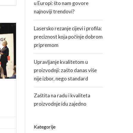
u Europi: što nam govore
najnoviji trendovi?
Lasersko rezanje cijevi i profila:
preciznost koja počinje dobrom
pripremom
Upravljanje kvalitetom u
proizvodnji: zašto danas više
nije izbor, nego standard
Zaštita na radu i kvaliteta
proizvodnje idu zajedno
Kategorije