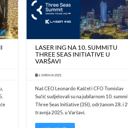
I
LASER ING NA 10. SUMMITU
THREE SEAS INITIATIVE U
VARŠAVI
6. SVIBNJA 2025.
u,
Naš CEO Leonardo Kaščel i CFO Tomislav
5.
Sučić sudjelovali su na jubilarnom 10. summi
uće
Three Seas Initiative (3SI), održanom 28. i 2
travnja 2025. u Varšavi.