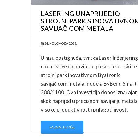
LASER ING UNAPRIJEDIO
STROJNI PARK S INOVATIVNO
SAVIJAČICOM METALA
24. KOLOVOZA 2023.
U nizu postignuća, tvrtka Laser Inženjering
d.o.o. ističe najnovije: uspješno je proširila 
strojni park inovativnom Bystronic
savijačicom metala modela ByBend Smart
300/4100. Ova investicija donosi značajan
skok naprijed u preciznom savijanju metala
visoku produktivnost i prilagodljivost.
SAZNAJTE VIŠE