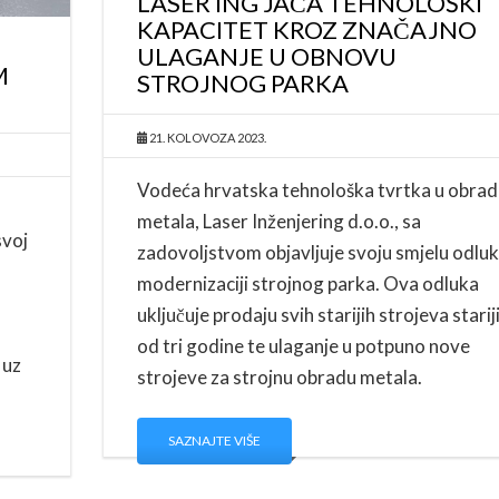
LASER ING JAČA TEHNOLOŠKI
KAPACITET KROZ ZNAČAJNO
ULAGANJE U OBNOVU
M
STROJNOG PARKA
21. KOLOVOZA 2023.
Vodeća hrvatska tehnološka tvrtka u obrad
metala, Laser Inženjering d.o.o., sa
svoj
zadovoljstvom objavljuje svoju smjelu odluk
modernizaciji strojnog parka. Ova odluka
uključuje prodaju svih starijih strojeva starij
od tri godine te ulaganje u potpuno nove
 uz
strojeve za strojnu obradu metala.
SAZNAJTE VIŠE