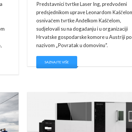
ka
Predstavnici tvrtke Laser Ing, predvođeni
predsjednikom uprave Leonardom Kaščelom
osnivačem tvrtke Anđelkom Kaščelom,
nom
sudjelovali su na događanju i u organizaciji
Hrvatske gospodarske komore u Austriji p
,
nazivom „Povratak u domovinu”.
SAZNAJTE VIŠE