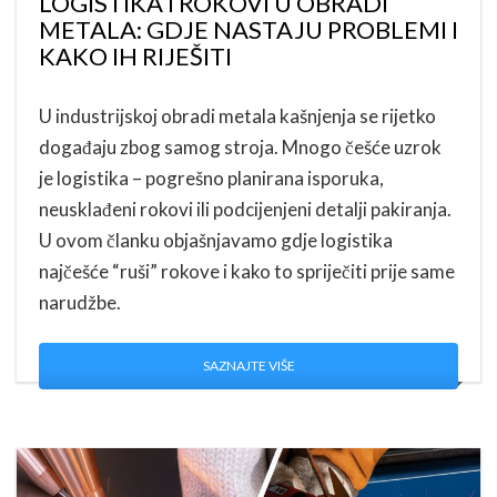
LOGISTIKA I ROKOVI U OBRADI
METALA: GDJE NASTAJU PROBLEMI I
KAKO IH RIJEŠITI
U industrijskoj obradi metala kašnjenja se rijetko
događaju zbog samog stroja. Mnogo češće uzrok
je logistika – pogrešno planirana isporuka,
neusklađeni rokovi ili podcijenjeni detalji pakiranja.
U ovom članku objašnjavamo gdje logistika
najčešće “ruši” rokove i kako to spriječiti prije same
narudžbe.
SAZNAJTE VIŠE