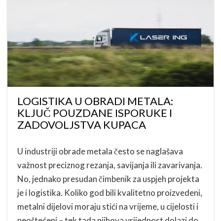
LOGISTIKA U OBRADI METALA:
KLJUČ POUZDANE ISPORUKE I
ZADOVOLJSTVA KUPACA
U industriji obrade metala često se naglašava
važnost preciznog rezanja, savijanja ili zavarivanja.
No, jednako presudan čimbenik za uspjeh projekta
je i logistika. Koliko god bili kvalitetno proizvedeni,
metalni dijelovi moraju stići na vrijeme, u cijelosti i
neoštećeni – tek tada njihova vrijednost dolazi do