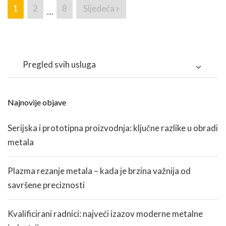
1
2
8
Sljedeća
…
Brojevi
stranica
objava
Pregled svih usluga
Najnovije objave
Serijska i prototipna proizvodnja: ključne razlike u obradi
metala
Plazma rezanje metala – kada je brzina važnija od
savršene preciznosti
Kvalificirani radnici: najveći izazov moderne metalne