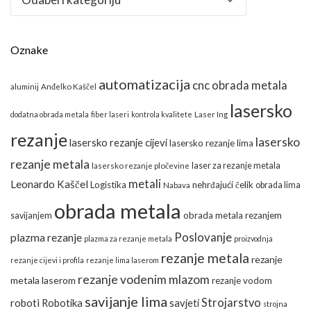
Oznake
automatizacija
cnc obrada metala
aluminij
Anđelko Kaščel
lasersko
dodatna obrada metala
fiber laseri
kontrola kvalitete
Laser Ing
rezanje
lasersko
lasersko rezanje cijevi
lasersko rezanje lima
rezanje metala
laser za rezanje metala
lasersko rezanje pločevine
metali
Leonardo Kaščel
Logistika
nehrđajući čelik
obrada lima
Nabava
obrada metala
obrada metala rezanjem
savijanjem
Poslovanje
plazma rezanje
plazma za rezanje metala
proizvodnja
rezanje metala
rezanje
rezanje cijevi i profila
rezanje lima laserom
rezanje vodenim mlazom
metala laserom
rezanje vodom
savijanje lima
Strojarstvo
roboti
Robotika
savjeti
strojna