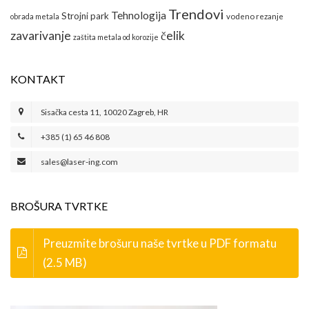
Trendovi
Tehnologija
Strojni park
obrada metala
vodeno rezanje
zavarivanje
čelik
zaštita metala od korozije
KONTAKT
Sisačka cesta 11, 10020 Zagreb, HR
+385 (1) 65 46 808
sales@laser-ing.com
BROŠURA TVRTKE
Preuzmite brošuru naše tvrtke u PDF formatu
(2.5 MB)