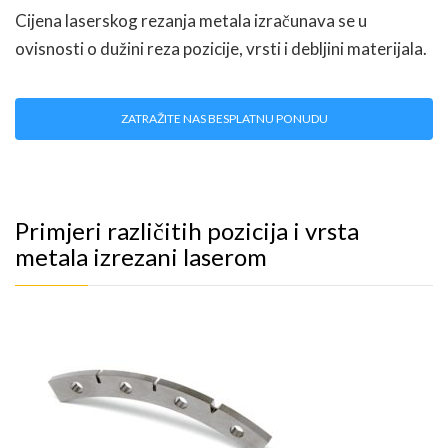
Cijena laserskog rezanja metala izračunava se u
ovisnosti o dužini reza pozicije, vrsti i debljini materijala.
ZATRAŽITE NAS BESPLATNU PONUDU
Primjeri različitih pozicija i vrsta
metala izrezani laserom