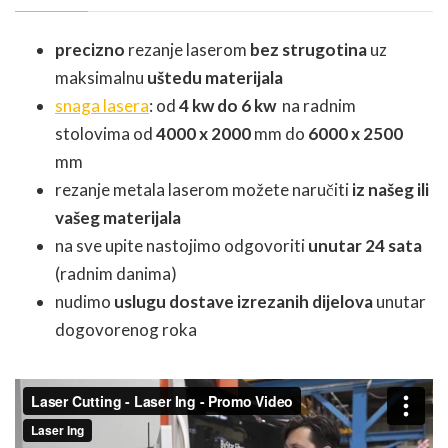
precizno
rezanje laserom
bez strugotina
uz
maksimalnu
uštedu materijala
snaga lasera
: od
4 kw do 6 kw
na radnim
stolovima od
4000 x 2000
mm do
6000 x 2500
mm
rezanje metala laserom možete naručiti
iz našeg ili
vašeg materijala
na sve upite nastojimo odgovoriti
unutar 24 sata
(radnim danima)
nudimo
uslugu dostave izrezanih dijelova
unutar
dogovorenog roka