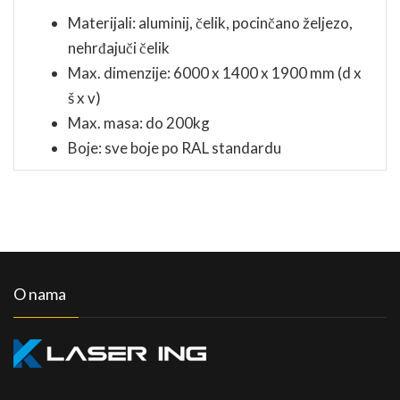
Materijali: aluminij, čelik, pocinčano željezo,
nehrđajuči čelik
Max. dimenzije: 6000 x 1400 x 1900 mm (d x
š x v)
Max. masa: do 200kg
Boje: sve boje po RAL standardu
O nama