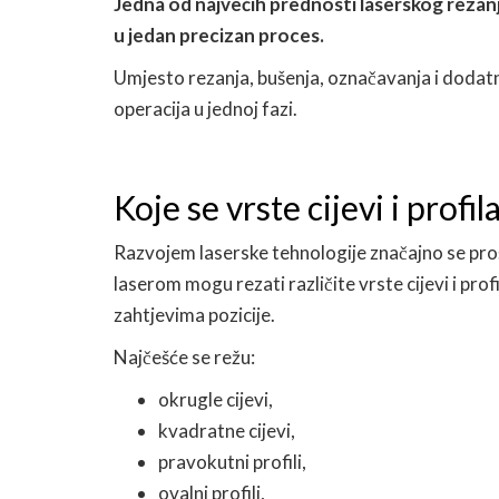
Jedna od najvećih prednosti laserskog rezanja
u jedan precizan proces.
Umjesto rezanja, bušenja, označavanja i dodatne 
operacija u jednoj fazi.
Koje se vrste cijevi i prof
Razvojem laserske tehnologije značajno se proš
laserom mogu rezati različite vrste cijevi i prof
zahtjevima pozicije.
Najčešće se režu:
okrugle cijevi,
kvadratne cijevi,
pravokutni profili,
ovalni profili,