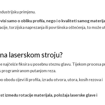
 industrijsku primjenu.
isi samo o obliku profila, nego i o kvaliteti samog materija
acije, torzijska naprezanja ili površinska oštećenja, to može u
i na laserskom stroju?
 se najčešće fiksira u posebnu steznu glavu. Tijekom procesa pr
u s programiranom putanjom reza.
bodu cijevi ili profila, izradu otvora, utora, kosih rezova i
t između rotacije materijala, položaja laserske glave i