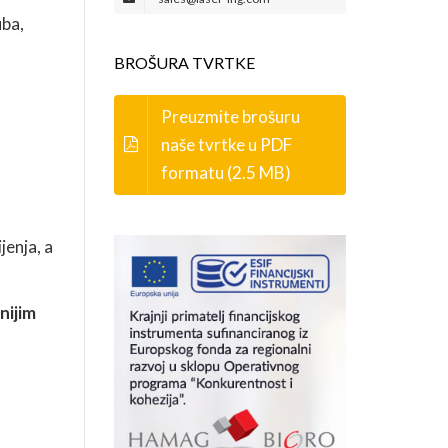
uba,
BROŠURA TVRTKE
Preuzmite brošuru
naše tvrtke u PDF
formatu (2.5 MB)
jenja, a
nijim