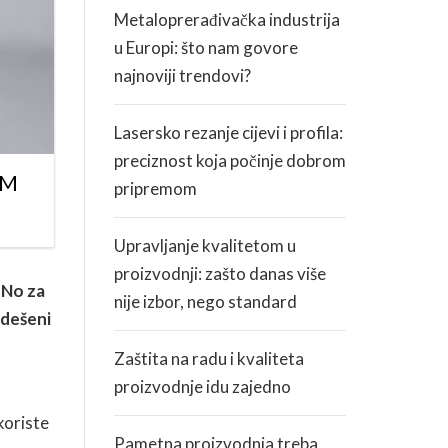
Metaloprerađivačka industrija
u Europi: što nam govore
KARIJERA
najnoviji trendovi?
ZDRAVLJE I SIGURNOST
Lasersko rezanje cijevi i profila:
preciznost koja počinje dobrom
OM
pripremom
Upravljanje kvalitetom u
proizvodnji: zašto danas više
. No za
nije izbor, nego standard
odešeni
Zaštita na radu i kvaliteta
proizvodnje idu zajedno
koriste
Pametna proizvodnja treba