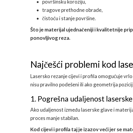
površinsku koroziju,
tragove prethodne obrade,
čistoću i stanje površine.
Što je materijal ujednačeniji i kvalitetnije p
ponovljivog reza.
Najčešći problemi kod laser
Lasersko rezanje cijevi i profila omogućuje vr
nisu pravilno podešeni ili ako geometrija pozici
1. Pogrešna udaljenost laserske
Ako udaljenost između laserske glave i materijal
proces manje stabilan.
Kod cijevi i profila taj je izazov veći jer se m