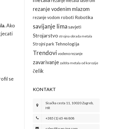
rezanje metala laserom
rezanje vodenim mlazom
roboti
Robotika
rezanje vodom
la.
Ako
savijanje lima
savjeti
tjecati
Strojarstvo
strojna obrada metala
Tehnologija
Strojni park
Trendovi
vodeno rezanje
zavarivanje
zaštita metala od korozije
čelik
ofil se
KONTAKT
Sisačka cesta 11, 10020 Zagreb,
HR
+385 (1) 65 46 808
sales@laser-ing.com