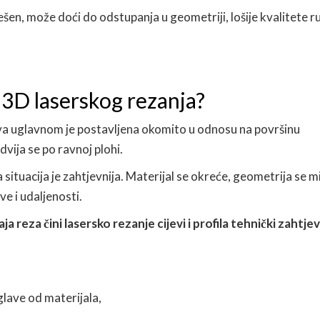
ešen, može doći do odstupanja u geometriji, lošije kvalitete r
i 3D laserskog rezanja?
va uglavnom je postavljena okomito u odnosu na površinu
dvija se po ravnoj plohi.
ja situacija je zahtjevnija. Materijal se okreće, geometrija se mi
ve i udaljenosti.
 reza čini lasersko rezanje cijevi i profila tehnički zahtjev
glave od materijala,