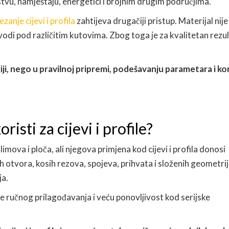
stvu, namještaju, energetici i brojnim drugim područjima.
ezanje cijevi i profila
zahtijeva drugačiji pristup. Materijal nije
zvodi pod različitim kutovima. Zbog toga je za kvalitetan rezu
ji, nego u pravilnoj pripremi, podešavanju parametara i ko
risti za cijevi i profile?
imova i ploča, ali njegova primjena kod cijevi i profila donosi
otvora, kosih rezova, spojeva, prihvata i složenih geometrij
ja.
 ručnog prilagođavanja i veću ponovljivost kod serijske