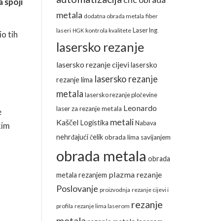
a spoji
metala
dodatna obrada metala
fiber
Laser Ing
laseri
kontrola kvalitete
HGK
io tih
lasersko rezanje
lasersko rezanje cijevi
lasersko
lasersko rezanje
rezanje lima
metala
lasersko rezanje pločevine
Leonardo
laser za rezanje metala
e
metali
Kaščel
Logistika
Nabava
kim
nehrđajući čelik
obrada lima savijanjem
obrada metala
obrada
plazma rezanje
metala rezanjem
Poslovanje
proizvodnja
rezanje cijevi i
rezanje
profila
rezanje lima laserom
metala