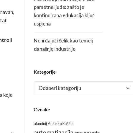
pametne ljude: zašto je
 ravan,
kontinuirana edukacija ključ
ltat
uspjeha
ntroli
Nehrđajući čelik kao temelj
današnje industrije
Kategorije
Kategorije
a koje
Oznake
aluminij
Anđelko Kaščel
automatizacija
cnc obrada