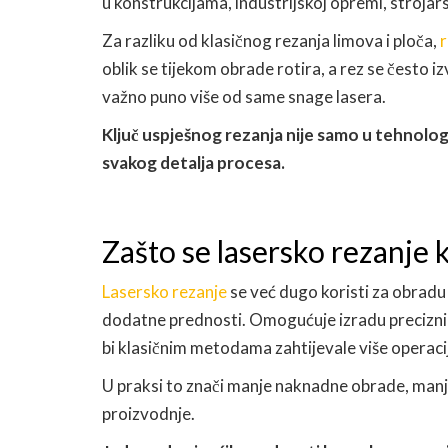
u konstrukcijama, industrijskoj opremi, strojar
Za razliku od klasičnog rezanja limova i ploča,
r
oblik se tijekom obrade rotira, a rez se često i
važno puno više od same snage lasera.
Ključ uspješnog rezanja nije samo u tehnologi
svakog detalja procesa.
Zašto se lasersko rezanje ko
Lasersko rezanje
se već dugo koristi za obradu l
dodatne prednosti. Omogućuje izradu preciznih 
bi klasičnim metodama zahtijevale više operaci
U praksi to znači manje naknadne obrade, manje
proizvodnje.