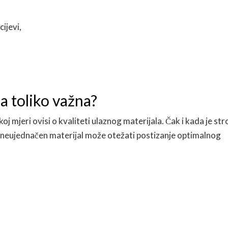
ijevi,
la toliko važna?
ikoj mjeri ovisi o kvaliteti ulaznog materijala. Čak i kada je str
li neujednačen materijal može otežati postizanje optimalnog