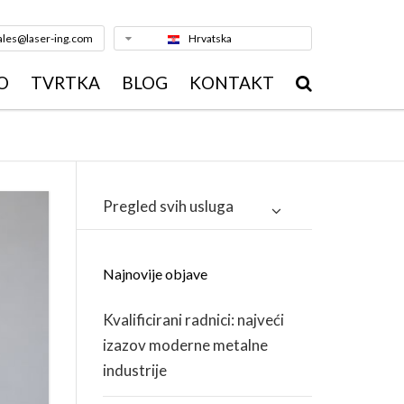
ales@laser-ing.com
Hrvatska
O
TVRTKA
BLOG
KONTAKT
ERA U PROIZVODNJI
PROFIL TVRTKE
A
ERA U TEHNIČKOJ
TIM
EMI
Pregled svih usluga
OM
KVALITETA
ERA U ADMINISTRACIJI
REFERENCE
Najnovije objave
GALERIJA
Kvalificirani radnici: najveći
izazov moderne metalne
NOVOSTI
A
industrije
EU FONDOVI