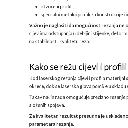
otvoreni profili,
specijalni metalni profili za konstrukcije i
Važno je naglasiti da mogućnost rezanja ne ov
cijev ima odstupanja u debljini stijenke, deform
na stabilnost i kvalitetu reza.
Kako se režu cijevi i profil
Kod laserskog rezanja cijevi i profila materijal
okreće, dok se laserska glava pomiče u sklad
Takav način rada omogućuje precizno rezanje po o
složenih spojeva.
Za kvalitetan rezultat presudna je usklađenos
parametara rezanja.