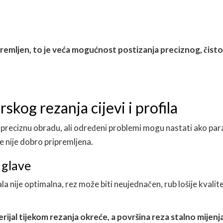
ripremljen, to je veća mogućnost postizanja preciznog, čisto
skog rezanja cijevi i profila
lo preciznu obradu, ali određeni problemi mogu nastati ako pa
je nije dobro pripremljena.
 glave
a nije optimalna, rez može biti neujednačen, rub lošije kvalite
aterijal tijekom rezanja okreće, a površina reza stalno mijenj