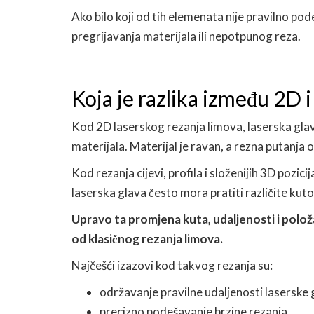
Ako bilo koji od tih elemenata nije pravilno pod
pregrijavanja materijala ili nepotpunog reza.
Koja je razlika između 2D 
Kod 2D laserskog rezanja limova, laserska gla
materijala. Materijal je ravan, a rezna putanja o
Kod rezanja cijevi, profila i složenijih 3D pozici
laserska glava često mora pratiti različite kuto
Upravo ta promjena kuta, udaljenosti i položaja
od klasičnog rezanja limova.
Najčešći izazovi kod takvog rezanja su:
održavanje pravilne udaljenosti laserske 
precizno podešavanje brzine rezanja,