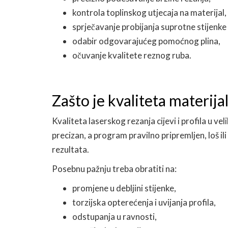
kontrola toplinskog utjecaja na materijal,
sprječavanje probijanja suprotne stijenke c
odabir odgovarajućeg pomoćnog plina,
očuvanje kvalitete reznog ruba.
Zašto je kvaliteta materija
Kvaliteta laserskog rezanja cijevi i profila u vel
precizan, a program pravilno pripremljen, loš i
rezultata.
Posebnu pažnju treba obratiti na:
promjene u debljini stijenke,
torzijska opterećenja i uvijanja profila,
odstupanja u ravnosti,