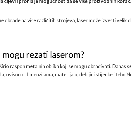
 cijevi i profila je mogućnost da se više proizvodnih korak
obrade na više različitih strojeva, laser može izvesti velik d
ila mogu rezati laserom?
irio raspon metalnih oblika koji se mogu obrađivati. Danas s
ila, ovisno o dimenzijama, materijalu, debljini stijenke i tehnič