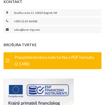
KONTAKT
Sisačka cesta 11, 10020 Zagreb, HR
+385 (1) 65 46 808
sales@laser-ing.com
BROŠURA TVRTKE
Preuzmite brošuru naše tvrtke u PDF formatu
(2.5 MB)