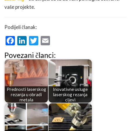
vaše projekte.
Podijeli članak:
Facebook
LinkedIn
Twitter
Email
Povezani članci:
Prednosti laserskog
Inovativne usluge
rezanja u obradi
laserskog rezanja
metala
cijevi