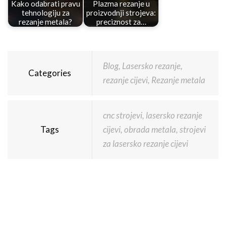
Kako odabrati pravu
Plazma rezanje u
tehnologiju za
proizvodnji strojeva:
rezanje metala?
preciznost za…
Blog
,
Lasersko rezanje
,
Categories
rezanje cijevi
,
Rezanje metala
cnc strojevi
,
lasersko rezanje
Tags
cijevi
,
obrada metala
,
strojevi
za lasersko rezanje cijevi