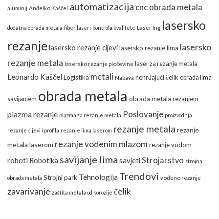
automatizacija
cnc obrada metala
aluminij
Anđelko Kaščel
lasersko
dodatna obrada metala
fiber laseri
kontrola kvalitete
Laser Ing
rezanje
lasersko
lasersko rezanje cijevi
lasersko rezanje lima
rezanje metala
laser za rezanje metala
lasersko rezanje pločevine
metali
Leonardo Kaščel
Logistika
nehrđajući čelik
obrada lima
Nabava
obrada metala
obrada metala rezanjem
savijanjem
Poslovanje
plazma rezanje
plazma za rezanje metala
proizvodnja
rezanje metala
rezanje
rezanje cijevi i profila
rezanje lima laserom
rezanje vodenim mlazom
metala laserom
rezanje vodom
savijanje lima
Strojarstvo
roboti
Robotika
savjeti
strojna
Trendovi
Tehnologija
Strojni park
obrada metala
vodeno rezanje
zavarivanje
čelik
zaštita metala od korozije