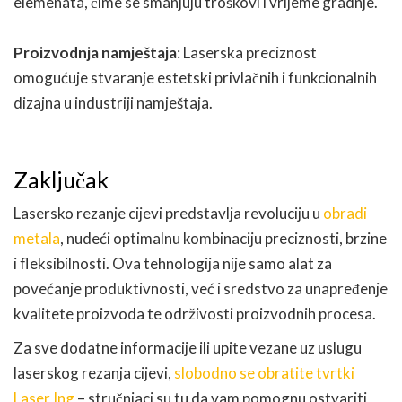
elemenata, čime se smanjuju troškovi i vrijeme gradnje.
Proizvodnja namještaja
: Laserska preciznost
omogućuje stvaranje estetski privlačnih i funkcionalnih
dizajna u industriji namještaja.
Zaključak
Lasersko rezanje cijevi predstavlja revoluciju u
obradi
metala
, nudeći optimalnu kombinaciju preciznosti, brzine
i fleksibilnosti. Ova tehnologija nije samo alat za
povećanje produktivnosti, već i sredstvo za unapređenje
kvalitete proizvoda te održivosti proizvodnih procesa.
Za sve dodatne informacije ili upite vezane uz uslugu
laserskog rezanja cijevi,
slobodno se obratite tvrtki
Laser Ing
– stručnjaci su tu da vam pomognu ostvariti