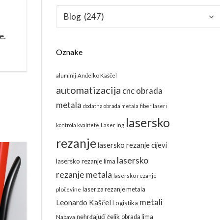
Kategorije
e.
Oznake
aluminij
Anđelko Kaščel
automatizacija
cnc obrada
metala
dodatna obrada metala
fiber laseri
lasersko
kontrola kvalitete
Laser Ing
rezanje
lasersko rezanje cijevi
lasersko
lasersko rezanje lima
rezanje metala
lasersko rezanje
laser za rezanje metala
pločevine
metali
Leonardo Kaščel
Logistika
nehrđajući čelik
obrada lima
Nabava