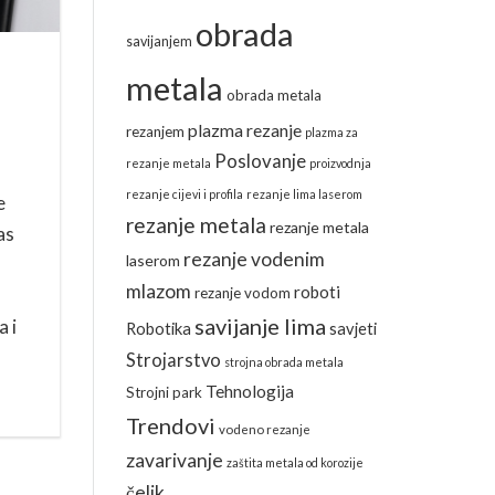
obrada
savijanjem
metala
obrada metala
plazma rezanje
rezanjem
plazma za
Poslovanje
rezanje metala
proizvodnja
rezanje cijevi i profila
rezanje lima laserom
e
rezanje metala
rezanje metala
as
rezanje vodenim
laserom
mlazom
roboti
rezanje vodom
savijanje lima
a i
Robotika
savjeti
Strojarstvo
strojna obrada metala
Tehnologija
Strojni park
Trendovi
vodeno rezanje
zavarivanje
zaštita metala od korozije
čelik