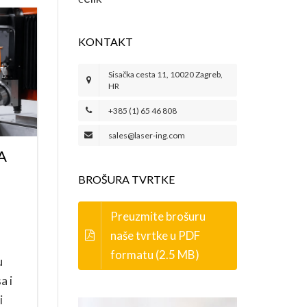
KONTAKT
Sisačka cesta 11, 10020 Zagreb,
HR
+385 (1) 65 46 808
sales@laser-ing.com
A
BROŠURA TVRTKE
Preuzmite brošuru
naše tvrtke u PDF
formatu (2.5 MB)
u
a i
i