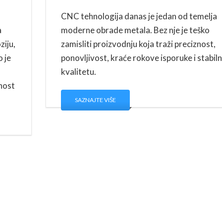
CNC tehnologija danas je jedan od temelja
a
moderne obrade metala. Bez nje je teško
ziju,
zamisliti proizvodnju koja traži preciznost,
o je
ponovljivost, kraće rokove isporuke i stabil
kvalitetu.
nost
SAZNAJTE VIŠE