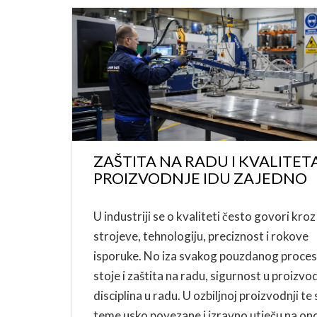
ZAŠTITA NA RADU I KVALITET
PROIZVODNJE IDU ZAJEDNO
U industriji se o kvaliteti često govori kroz
strojeve, tehnologiju, preciznost i rokove
isporuke. No iza svakog pouzdanog proce
stoje i zaštita na radu, sigurnost u proizvodn
disciplina u radu. U ozbiljnoj proizvodnji te 
teme usko povezane i izravno utječu na on