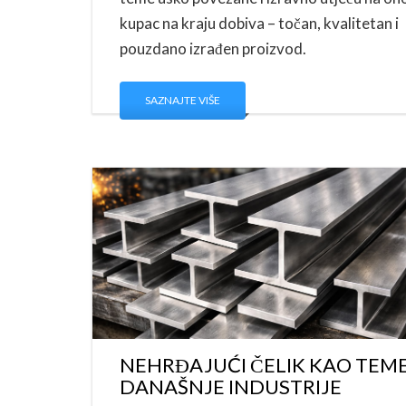
kupac na kraju dobiva – točan, kvalitetan i
pouzdano izrađen proizvod.
SAZNAJTE VIŠE
NEHRĐAJUĆI ČELIK KAO TEM
DANAŠNJE INDUSTRIJE