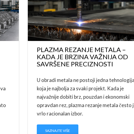
PLAZMA REZANJE METALA –
KADA JE BRZINA VAŽNIJA OD
SAVRŠENE PRECIZNOSTI
U obradi metala ne postoji jedna tehnologij
ava
koja je najbolja za svaki projekt. Kada je
najvažnije dobiti brz, pouzdan i ekonomski
ato
opravdan rez, plazma rezanje metala često 
vrlo racionalan izbor.
SAZNAJTE VIŠE