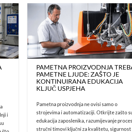
A
PAMETNA PROIZVODNJA TREB
PAMETNE LJUDE: ZAŠTO JE
KONTINUIRANA EDUKACIJA
KLJUČ USPJEHA
Pametna proizvodnja ne ovisi samo o
sa
strojevima i automatizaciji. Otkrijte zašto s
ji i
edukacija zaposlenika, razumijevanje proces
su
stručni timovi ključni za kvalitetu, sigurnost 
o što