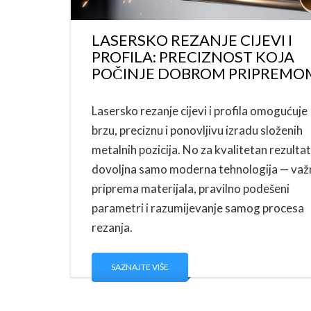
LASERSKO REZANJE CIJEVI I
PROFILA: PRECIZNOST KOJA
POČINJE DOBROM PRIPREMO
Lasersko rezanje cijevi i profila omogućuje
brzu, preciznu i ponovljivu izradu složenih
metalnih pozicija. No za kvalitetan rezultat
dovoljna samo moderna tehnologija — važn
priprema materijala, pravilno podešeni
parametri i razumijevanje samog procesa
rezanja.
SAZNAJTE VIŠE