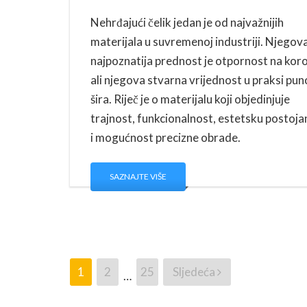
Nehrđajući čelik jedan je od najvažnijih
materijala u suvremenoj industriji. Njegov
najpoznatija prednost je otpornost na koro
ali njegova stvarna vrijednost u praksi pun
šira. Riječ je o materijalu koji objedinjuje
trajnost, funkcionalnost, estetsku postoja
i mogućnost precizne obrade.
SAZNAJTE VIŠE
1
2
25
Sljedeća
…
Brojevi
stranica