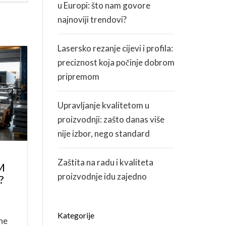
u Europi: što nam govore
najnoviji trendovi?
Lasersko rezanje cijevi i profila:
preciznost koja počinje dobrom
pripremom
Upravljanje kvalitetom u
proizvodnji: zašto danas više
nije izbor, nego standard
Zaštita na radu i kvaliteta
M
proizvodnje idu zajedno
?
Kategorije
ene