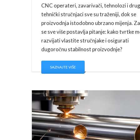
CNC operateri, zavarivači, tehnolozi i drug
tehnički stručnjaci sve su traženiji, dok se
proizvodnja istodobno ubrzano mijenja. Z
se sve više postavlja pitanje: kako tvrtke 
razvijati vlastite stručnjake i osigurati
dugoročnu stabilnost proizvodnje?
SAZNAJTE VIŠE