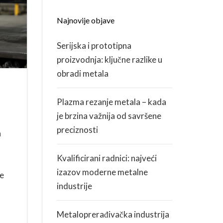
Najnovije objave
KARIJERA
Serijska i prototipna
ZDRAVLJE I SIGURNOST
proizvodnja: ključne razlike u
obradi metala
Plazma rezanje metala – kada
je brzina važnija od savršene
preciznosti
a
Kvalificirani radnici: najveći
izazov moderne metalne
je
industrije
Metaloprerađivačka industrija