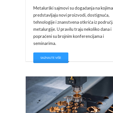
Metalurški sajmovi su događanja na kojima
predstavljaju novi proizvodi, dostignuća,
tehnologije i znanstvena otkrića iz područj
metalurgije. U pravilu traju nekoliko dana i
popraćeni su brojnim konferencijama i
seminarima.
SAZNAJTE VIŠE