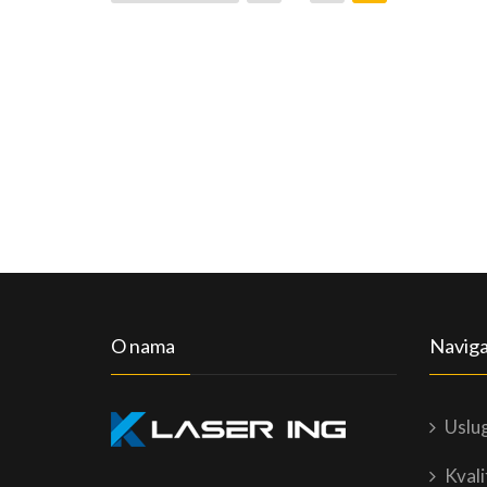
stranica
objava
O nama
Naviga
Uslu
Kvali