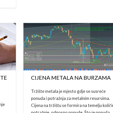
ETE
CIJENA METALA NA BURZAMA
Tržište metala je mjesto gdje se susreće
ponuda i potražnja za metalnim resursima.
nje
Cijena na tržištu se formira na temelju količ
potražnje, odnosno ponude. Što je ponuda