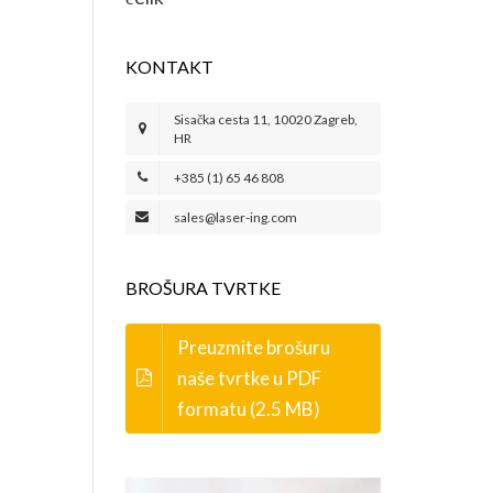
KONTAKT
Sisačka cesta 11, 10020 Zagreb,
HR
+385 (1) 65 46 808
sales@laser-ing.com
BROŠURA TVRTKE
Preuzmite brošuru
naše tvrtke u PDF
formatu (2.5 MB)