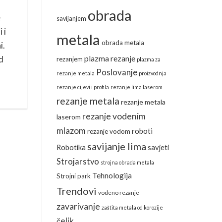
obrada
e
savijanjem
 i
metala
obrada metala
i.
plazma rezanje
d
rezanjem
plazma za
Poslovanje
rezanje metala
proizvodnja
rezanje cijevi i profila
rezanje lima laserom
rezanje metala
rezanje metala
rezanje vodenim
laserom
mlazom
roboti
rezanje vodom
savijanje lima
Robotika
savjeti
Strojarstvo
strojna obrada metala
Tehnologija
Strojni park
Trendovi
vodeno rezanje
zavarivanje
zaštita metala od korozije
čelik