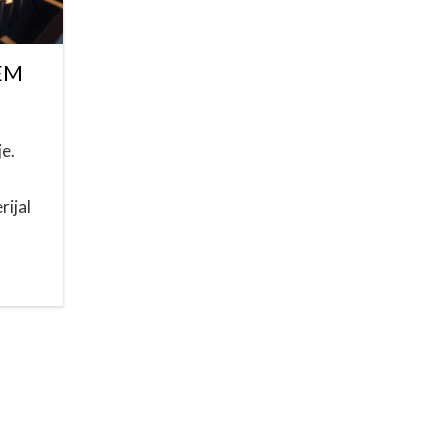
EM
e.
rijal