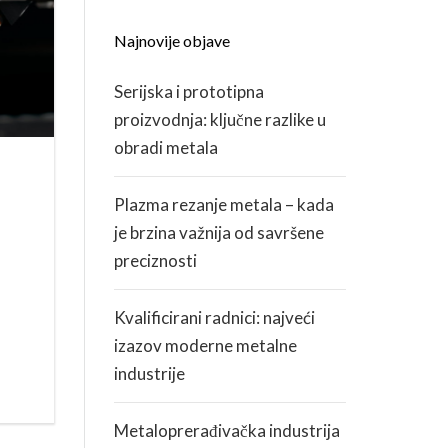
Najnovije objave
KARIJERA
Serijska i prototipna
ZDRAVLJE I SIGURNOST
proizvodnja: ključne razlike u
obradi metala
Plazma rezanje metala – kada
je brzina važnija od savršene
preciznosti
Kvalificirani radnici: najveći
izazov moderne metalne
industrije
Metaloprerađivačka industrija