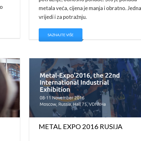
to
metala veća, cijena je manja i obratno. Jedn
vrijedi i za potražnju.
SAZNAJTE VIŠE
METAL EXPO 2016 RUSIJA