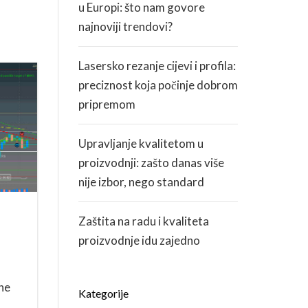
u Europi: što nam govore
najnoviji trendovi?
Lasersko rezanje cijevi i profila:
preciznost koja počinje dobrom
pripremom
Upravljanje kvalitetom u
proizvodnji: zašto danas više
nije izbor, nego standard
Zaštita na radu i kvaliteta
proizvodnje idu zajedno
ine
Kategorije