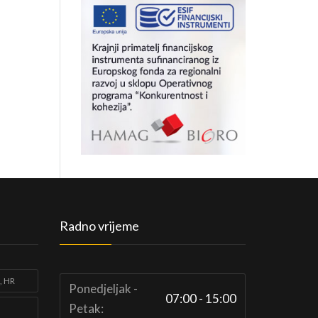
Radno vrijeme
, HR
Ponedjeljak -
07:00 - 15:00
Petak: