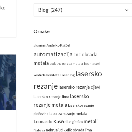
Kategorije
ako
Oznake
aluminij
Anđelko Kaščel
automatizacija
cnc obrada
metala
dodatna obrada metala
fiber laseri
lasersko
kontrola kvalitete
Laser Ing
rezanje
lasersko rezanje cijevi
lasersko
lasersko rezanje lima
rezanje metala
lasersko rezanje
laser za rezanje metala
pločevine
metali
Leonardo Kaščel
Logistika
nehrđajući čelik
obrada lima
Nabava