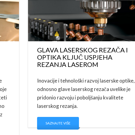
GLAVA LASERSKOG REZAČA I
OPTIKA KLJUČ USPJEHA
REZANJA LASEROM
e
Inovacije i tehnološki razvoj laserske optike,
oje
odnosno glave laserskog rezača uvelike je
teti
pridonio razvoju i poboljšanju kvalitete
mo
laserskog rezanja.
iz
SAZNAJTE VIŠE