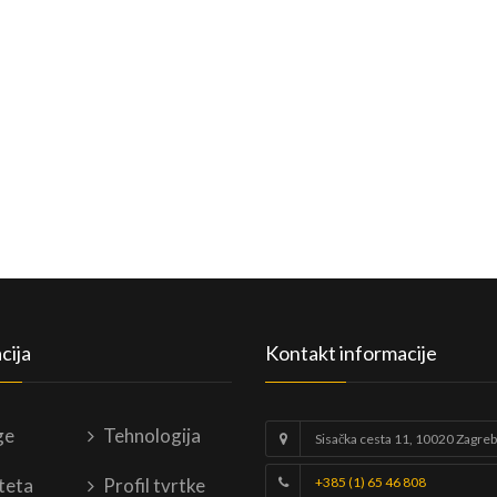
cija
Kontakt informacije
ge
Tehnologija
Sisačka cesta 11, 10020 Zagreb
teta
Profil tvrtke
+385 (1) 65 46 808