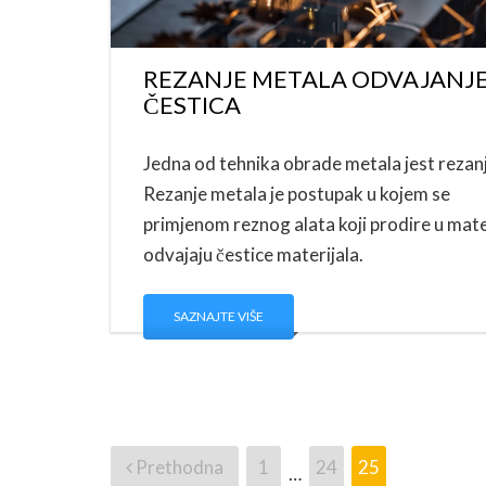
REZANJE METALA ODVAJANJ
ČESTICA
Jedna od tehnika obrade metala jest rezanj
Rezanje metala je postupak u kojem se
primjenom reznog alata koji prodire u mate
odvajaju čestice materijala.
SAZNAJTE VIŠE
Prethodna
1
24
25
…
Brojevi