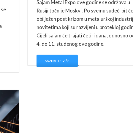
Sajam Metal Expo ove godine se održava u
 se
Rusiji točnije Moskvi. Po svemu sudeći bit ć
obilježen post krizom u metalurškoj industriji
a
novitetima koji su razvijeni u protekloj godin
Cijeli sajam će trajati četiri dana, odnosno o
4. do 11. studenog ove godine.
SAZNAJTE VIŠE