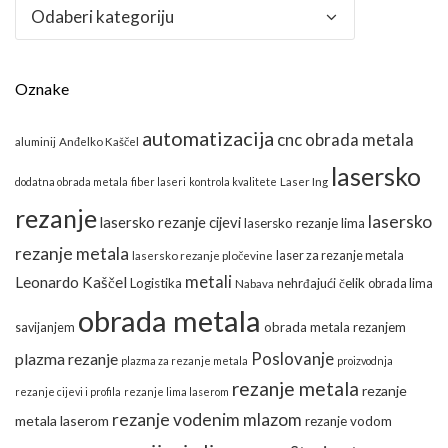
Kategorije
Oznake
automatizacija
cnc obrada metala
aluminij
Anđelko Kaščel
lasersko
dodatna obrada metala
fiber laseri
kontrola kvalitete
Laser Ing
rezanje
lasersko
lasersko rezanje cijevi
lasersko rezanje lima
rezanje metala
laser za rezanje metala
lasersko rezanje pločevine
metali
Leonardo Kaščel
Logistika
nehrđajući čelik
obrada lima
Nabava
obrada metala
obrada metala rezanjem
savijanjem
Poslovanje
plazma rezanje
plazma za rezanje metala
proizvodnja
rezanje metala
rezanje
rezanje cijevi i profila
rezanje lima laserom
rezanje vodenim mlazom
metala laserom
rezanje vodom