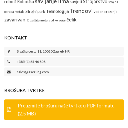
savijanje lima
Strojarstvo
roboti
Robotika
savjeti
strojna
Trendovi
Tehnologija
Strojni park
obrada metala
vodeno rezanje
zavarivanje
čelik
zaštita metala od korozije
KONTAKT
Sisačka cesta 11, 10020 Zagreb, HR
+385 (1) 65 46 808
sales@laser-ing.com
BROŠURA TVRTKE
Preuzmite brošuru naše tvrtke u PDF formatu
(2.5 MB)