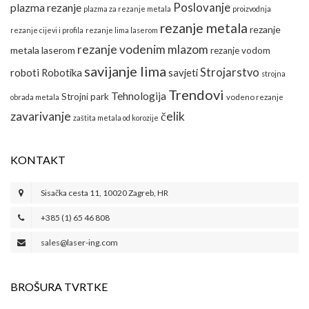
Poslovanje
plazma rezanje
plazma za rezanje metala
proizvodnja
rezanje metala
rezanje
rezanje cijevi i profila
rezanje lima laserom
rezanje vodenim mlazom
metala laserom
rezanje vodom
savijanje lima
Strojarstvo
roboti
Robotika
savjeti
strojna
Trendovi
Tehnologija
Strojni park
obrada metala
vodeno rezanje
zavarivanje
čelik
zaštita metala od korozije
KONTAKT
Sisačka cesta 11, 10020 Zagreb, HR
+385 (1) 65 46 808
sales@laser-ing.com
BROŠURA TVRTKE