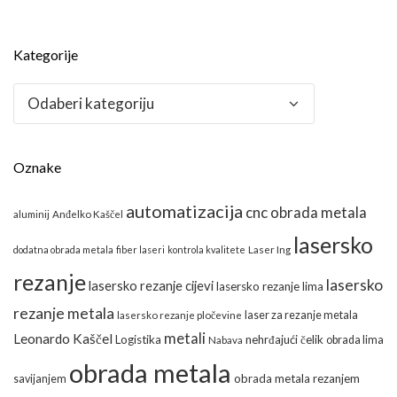
Kategorije
Kategorije
Oznake
automatizacija
cnc obrada metala
aluminij
Anđelko Kaščel
lasersko
dodatna obrada metala
fiber laseri
kontrola kvalitete
Laser Ing
rezanje
lasersko
lasersko rezanje cijevi
lasersko rezanje lima
rezanje metala
laser za rezanje metala
lasersko rezanje pločevine
metali
Leonardo Kaščel
Logistika
nehrđajući čelik
obrada lima
Nabava
obrada metala
obrada metala rezanjem
savijanjem