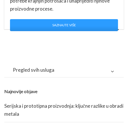
potrebe krajnjih potrošača i unaprijediti njihove
proizvodne procese.
SAZNAJTE VIŠE
Pregled svih usluga
Najnovije objave
Serijska i prototipna proizvodnja: ključne razlike u obradi
metala