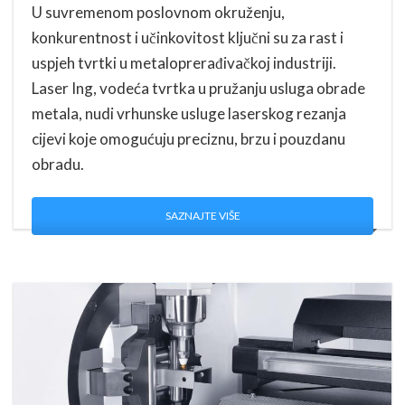
U suvremenom poslovnom okruženju,
konkurentnost i učinkovitost ključni su za rast i
uspjeh tvrtki u metaloprerađivačkoj industriji.
Laser Ing, vodeća tvrtka u pružanju usluga obrade
metala, nudi vrhunske usluge laserskog rezanja
cijevi koje omogućuju preciznu, brzu i pouzdanu
obradu.
SAZNAJTE VIŠE