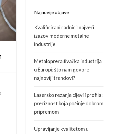
Najnovije objave
KARIJERA
Kvalificirani radnici: najveći
ZDRAVLJE I SIGURNOST
izazov moderne metalne
industrije
M
Metaloprerađivačka industrija
u Europi: što nam govore
najnoviji trendovi?
o
Lasersko rezanje cijevi i profila:
preciznost koja počinje dobrom
pripremom
Upravljanje kvalitetom u