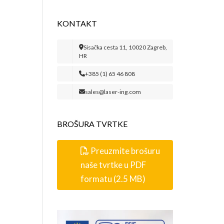
KONTAKT
Sisačka cesta 11, 10020 Zagreb,
HR
+385 (1) 65 46 808
sales@laser-ing.com
BROŠURA TVRTKE
Preuzmite brošuru
naše tvrtke u PDF
formatu (2.5 MB)