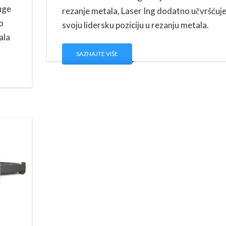
uge
rezanje metala, Laser Ing dodatno učvršćuj
io
svoju lidersku poziciju u rezanju metala.
ala
SAZNAJTE VIŠE