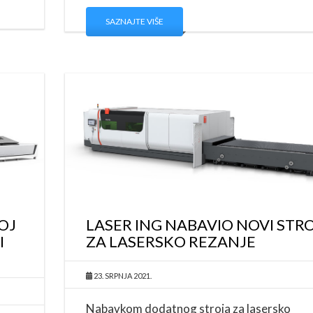
SAZNAJTE VIŠE
OJ
LASER ING NABAVIO NOVI STR
I
ZA LASERSKO REZANJE
23. SRPNJA 2021.
Nabavkom dodatnog stroja za lasersko