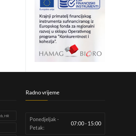
Radno vrijeme
eb, HR
Ponedjeljak -
07:00 - 15:00
Petak: