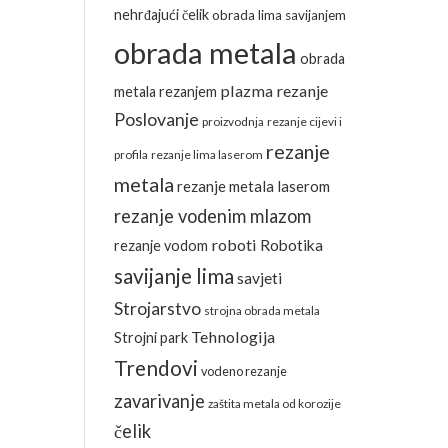
nehrđajući čelik
obrada lima savijanjem
obrada metala
obrada
plazma rezanje
metala rezanjem
Poslovanje
proizvodnja
rezanje cijevi i
rezanje
profila
rezanje lima laserom
metala
rezanje metala laserom
rezanje vodenim mlazom
roboti
Robotika
rezanje vodom
savijanje lima
savjeti
Strojarstvo
strojna obrada metala
Tehnologija
Strojni park
Trendovi
vodeno rezanje
zavarivanje
zaštita metala od korozije
čelik