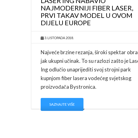
LASER ING NABAVIO
NAJMODERNIJI FIBER LASER,
PRVI TAKAV MODEL U OVOM
DIJELU EUROPE
3. LISTOPADA 2018.
Najveće brzine rezanja, široki spektar obra
jak ukupni učinak. To su razlozi zašto je Las
Ing odlučio unaprijediti svoj strojni park
kupnjom fiber lasera vodećeg svjetskog
proizvođača Bystronica.
SAZNAJTE VIŠE