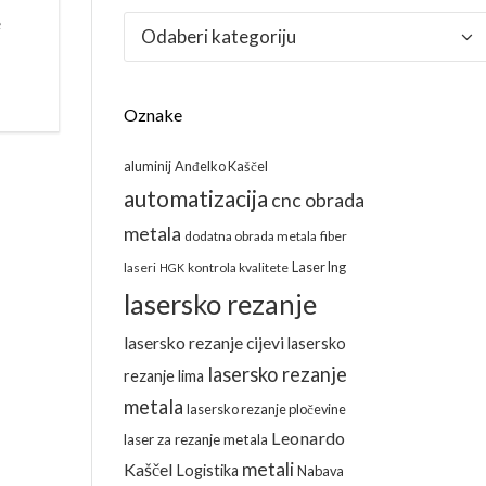
e
Kategorije
Oznake
aluminij
Anđelko Kaščel
automatizacija
cnc obrada
metala
dodatna obrada metala
fiber
Laser Ing
laseri
kontrola kvalitete
HGK
lasersko rezanje
lasersko rezanje cijevi
lasersko
lasersko rezanje
rezanje lima
metala
lasersko rezanje pločevine
Leonardo
laser za rezanje metala
metali
Kaščel
Logistika
Nabava