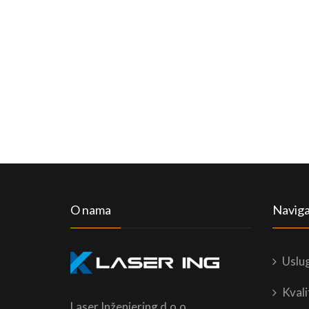
O nama
Naviga
Uslu
Kvali
Laser Inženjering d.o.o.