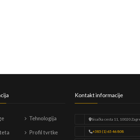
cija
Kontakt informacije
ge
Tehnologija
Sisačka cesta 11, 10020 Zagr
teta
Profil tvrtke
+385 (1) 65 46 808