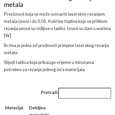
metala
Preciznost koja se može ostvariti laserskim rezanjem
metala iznosi i do 0.01. Količine topline koje se prilikom
rezanja unose su vidljive u tablici. Iznosi su dani u watima
[W].
Brzina je jedna od prednosti primjene laserskog rezanja
metala.
Slijedi tablica koja prikazuje vrijeme u minutama
potrebno za rezanje jednog inča materijala.
Pretraži:
Materijal
Debljina
materijala