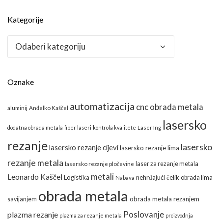
Kategorije
Kategorije
Oznake
automatizacija
cnc obrada metala
aluminij
Anđelko Kaščel
lasersko
dodatna obrada metala
fiber laseri
kontrola kvalitete
Laser Ing
rezanje
lasersko
lasersko rezanje cijevi
lasersko rezanje lima
rezanje metala
laser za rezanje metala
lasersko rezanje pločevine
metali
Leonardo Kaščel
Logistika
nehrđajući čelik
obrada lima
Nabava
obrada metala
obrada metala rezanjem
savijanjem
Poslovanje
plazma rezanje
plazma za rezanje metala
proizvodnja