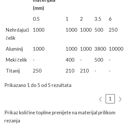
(mm)
0.5
1
2
3.5
6
Nehrđajući
1000
1000
1000
500
250
čelik
Aluminij
1000
1000
1000
3800
10000
Meki čelik
-
400
-
500
-
Titanij
250
210
210
-
-
Prikazano 1 do 5 od 5 rezultata
❮
1
❯
Prikaz količine topline prenijete na materijal prilikom
rezanja