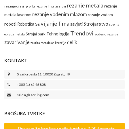
rezanje metala
rezanje
rezanje cijevi i profila
rezanje lima laserom
rezanje vodenim mlazom
metala laserom
rezanje vodom
savijanje lima
Strojarstvo
roboti
Robotika
savjeti
strojna
Trendovi
Tehnologija
Strojni park
obrada metala
vodeno rezanje
zavarivanje
čelik
zaštita metala od korozije
KONTAKT
Sisačka cesta 11, 10020 Zagreb, HR
+385 (1) 65 46 808
sales@laser-ing.com
BROŠURA TVRTKE
Preuzmite brošuru naše tvrtke u PDF formatu