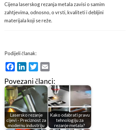
Cijena laserskog rezanja metala zavisi o samim
zahtjevima, odnosno, o vrsti, kvaliteti i debljini
materijala koji se reže.
Podijeli članak:
Facebook
LinkedIn
Twitter
Email
Povezani članci:
Lasersko rezanje
Kako odabrati pravu
cijevi - Preciznost za
tehnologiju za
modernu industriju
rezanje metala?