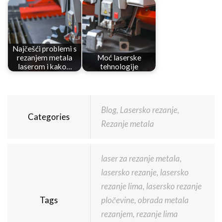
Najčešći problemi s
rezanjem metala
Moć laserske
laserom i kako…
tehnologije
Blog
,
Lasersko rezanje
,
Categories
Rezanje metala
laser za rezanje metala
,
lasersko rezanje
,
lasersko
rezanje lima
,
lasersko rezanje
Tags
pločevine
,
obrada metala
rezanjem
,
rezanje lima