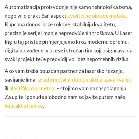
Automatizacija proizvodnje nije samo tehnološka tema,
nego vrlo praktičan aspekt
kvalitetne obrade metala
.
Kupcima donosi brže rokove, stabilniju kvalitetu,
preciznije serije i manje nepredviđenih troškova. U Laser
Ing-u taj pristup primjenjujemo kroz modernu opremu,
digitalno vođene procese i stručan tim koji osigurava da
svaki projekt teče predvidljivo i bez nepotrebnih rizika.
Ako vam treba pouzdan partner za lasersko rezanje,
savijanje lima,
izradu metalnih konstrukcija
,
zavarivanje
ili
plastifikaciju metala
– stojimo vam na raspolaganju.
Za upite i ponude slobodno nam se javite putem naše
kontakt stranice
.