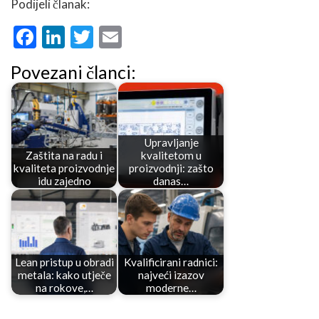
Podijeli članak:
Facebook
LinkedIn
Twitter
Email
Povezani članci:
Upravljanje
Zaštita na radu i
kvalitetom u
kvaliteta proizvodnje
proizvodnji: zašto
idu zajedno
danas…
Lean pristup u obradi
Kvalificirani radnici:
metala: kako utječe
najveći izazov
na rokove,…
moderne…