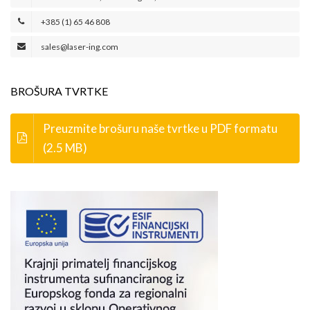
+385 (1) 65 46 808
sales@laser-ing.com
BROŠURA TVRTKE
Preuzmite brošuru naše tvrtke u PDF formatu
(2.5 MB)