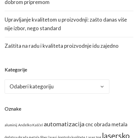
dobrom pripremom
Upravljanje kvalitetom u proizvodnji: zašto danas više
nije izbor, nego standard
Zaštita na radu i kvaliteta proizvodnje idu zajedno
Kategorije
Kategorije
Oznake
automatizacija
cnc obrada metala
aluminij
Anđelko Kaščel
lasersko
dodatna obrada metala
fiber laseri
kontrola kvalitete
Laser Ing