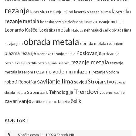
rezanje
lasersko
lasersko rezanje cijevi
lasersko rezanje lima
rezanje metala
laser za rezanje metala
lasersko rezanje pločevine
metali
Leonardo Kaščel
Logistika
nehrđajući čelik
obrada lima
Nabava
obrada metala
obrada metala rezanjem
savijanjem
Poslovanje
plazma rezanje
plazma za rezanje metala
proizvodnja
rezanje metala
rezanje
rezanje cijevi i profila
rezanje lima laserom
rezanje vodenim mlazom
metala laserom
rezanje vodom
savijanje lima
Strojarstvo
roboti
Robotika
savjeti
strojna
Trendovi
Tehnologija
Strojni park
obrada metala
vodeno rezanje
zavarivanje
čelik
zaštita metala od korozije
KONTAKT
Sisačka cesta 11, 10020 Zagreb, HR