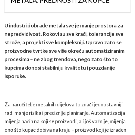
METALA: PREDNOSTI ZA KUPCE
U industriji obrade metala sve je manje prostora za
nepredvidivost. Rokovi su sve kraći, tolerancije sve
strože, a projekti sve kompleksniji. Upravo zato se
proizvodne tvrtke sve više okreću automatiziranim
procesima – ne zbog trendova, nego zato što to
kupcima donosi stabilniju kvalitetu i pouzdanije
isporuke.
Za naručitelje metalnih dijelova to znači jednostavniji
rad, manje rizika i preciznije planiranje. Automatizacija
mijenja način na koji se proizvodi, ali još važnije, mijenja
ono što kupac dobiva na kraju – proizvod koji je izrađen