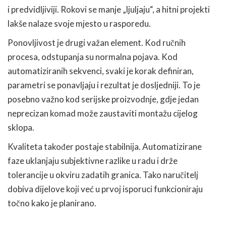
i predvidljiviji. Rokovi se manje „ljuljaju“, a hitni projekti
lakše nalaze svoje mjesto u rasporedu.
Ponovljivost je drugi važan element. Kod ručnih
procesa, odstupanja su normalna pojava. Kod
automatiziranih sekvenci, svaki je korak definiran,
parametri se ponavljaju i rezultat je dosljedniji. To je
posebno važno kod serijske proizvodnje, gdje jedan
neprecizan komad može zaustaviti montažu cijelog
sklopa.
Kvaliteta također postaje stabilnija. Automatizirane
faze uklanjaju subjektivne razlike u radu i drže
tolerancije u okviru zadatih granica. Tako naručitelj
dobiva dijelove koji već u prvoj isporuci funkcioniraju
točno kako je planirano.