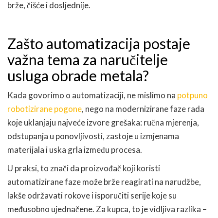
brže, čišće i dosljednije.
Zašto automatizacija postaje
važna tema za naručitelje
usluga obrade metala?
Kada govorimo o automatizaciji, ne mislimo na
potpuno
robotizirane pogone
, nego na modernizirane faze rada
koje uklanjaju najveće izvore grešaka: ručna mjerenja,
odstupanja u ponovljivosti, zastoje u izmjenama
materijala i uska grla između procesa.
U praksi, to znači da proizvođač koji koristi
automatizirane faze može brže reagirati na narudžbe,
lakše održavati rokove i isporučiti serije koje su
međusobno ujednačene. Za kupca, to je vidljiva razlika –