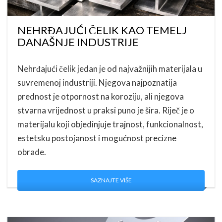
NEHRĐAJUĆI ČELIK KAO TEMELJ
DANAŠNJE INDUSTRIJE
Nehrđajući čelik jedan je od najvažnijih materijala u
suvremenoj industriji. Njegova najpoznatija
prednost je otpornost na koroziju, ali njegova
stvarna vrijednost u praksi puno je šira. Riječ je o
materijalu koji objedinjuje trajnost, funkcionalnost,
estetsku postojanost i mogućnost precizne
obrade.
SAZNAJTE VIŠE