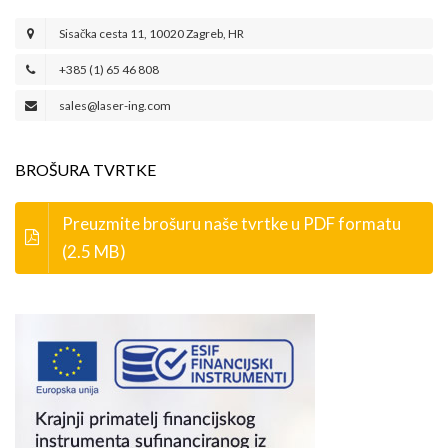
Sisačka cesta 11, 10020 Zagreb, HR
+385 (1) 65 46 808
sales@laser-ing.com
BROŠURA TVRTKE
Preuzmite brošuru naše tvrtke u PDF formatu
(2.5 MB)