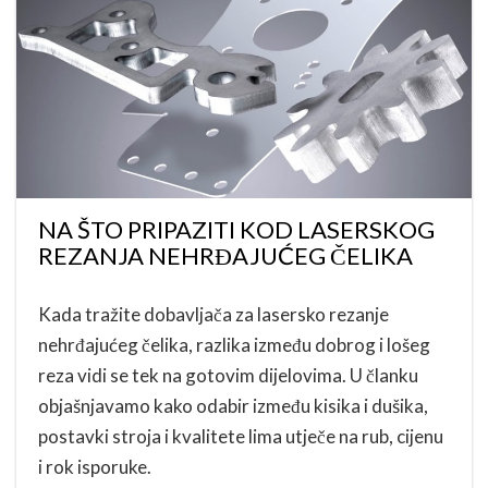
NA ŠTO PRIPAZITI KOD LASERSKOG
REZANJA NEHRĐAJUĆEG ČELIKA
Kada tražite dobavljača za lasersko rezanje
nehrđajućeg čelika, razlika između dobrog i lošeg
reza vidi se tek na gotovim dijelovima. U članku
objašnjavamo kako odabir između kisika i dušika,
postavki stroja i kvalitete lima utječe na rub, cijenu
i rok isporuke.