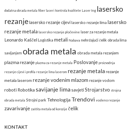
lasersko
dodatna obrada metala
fiber laseri
kontrola kvalitete
Laser Ing
rezanje
lasersko
lasersko rezanje cijevi
lasersko rezanje lima
rezanje metala
laser za rezanje metala
lasersko rezanje pločevine
metali
Leonardo Kaščel
Logistika
nehrđajući čelik
obrada lima
Nabava
obrada metala
obrada metala rezanjem
savijanjem
Poslovanje
plazma rezanje
plazma za rezanje metala
proizvodnja
rezanje metala
rezanje
rezanje cijevi i profila
rezanje lima laserom
rezanje vodenim mlazom
metala laserom
rezanje vodom
savijanje lima
Strojarstvo
roboti
Robotika
savjeti
strojna
Trendovi
Tehnologija
Strojni park
obrada metala
vodeno rezanje
zavarivanje
čelik
zaštita metala od korozije
KONTAKT