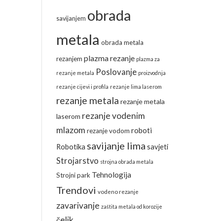
obrada
savijanjem
metala
obrada metala
plazma rezanje
rezanjem
plazma za
Poslovanje
rezanje metala
proizvodnja
rezanje cijevi i profila
rezanje lima laserom
rezanje metala
rezanje metala
rezanje vodenim
laserom
mlazom
roboti
rezanje vodom
savijanje lima
Robotika
savjeti
Strojarstvo
strojna obrada metala
Tehnologija
Strojni park
Trendovi
vodeno rezanje
zavarivanje
zaštita metala od korozije
čelik