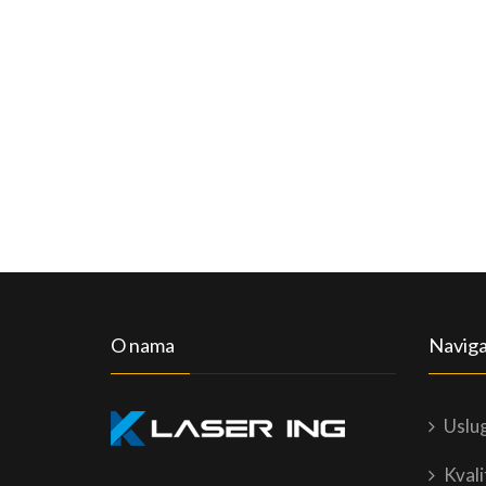
O nama
Naviga
Uslu
Kvali