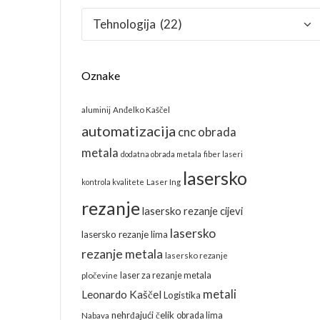
Kategorije
Oznake
aluminij
Anđelko Kaščel
automatizacija
cnc obrada
metala
dodatna obrada metala
fiber laseri
lasersko
kontrola kvalitete
Laser Ing
rezanje
lasersko rezanje cijevi
lasersko
lasersko rezanje lima
rezanje metala
lasersko rezanje
laser za rezanje metala
pločevine
metali
Leonardo Kaščel
Logistika
nehrđajući čelik
obrada lima
Nabava