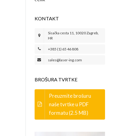
KONTAKT
Sisačka cesta 11, 10020 Zagreb,
HR
+385 (1) 65 46 808
sales@laser-ing.com
BROŠURA TVRTKE
Preuzmite brošuru
naše tvrtke u PDF
formatu (2.5 MB)