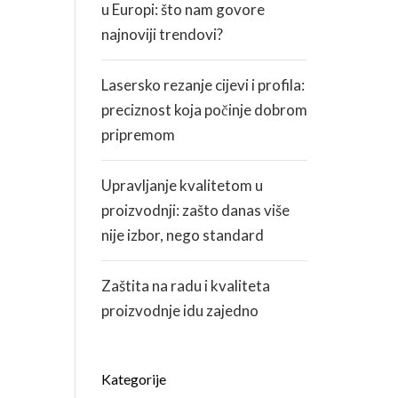
u Europi: što nam govore
najnoviji trendovi?
Lasersko rezanje cijevi i profila:
preciznost koja počinje dobrom
pripremom
Upravljanje kvalitetom u
proizvodnji: zašto danas više
nije izbor, nego standard
Zaštita na radu i kvaliteta
proizvodnje idu zajedno
Kategorije