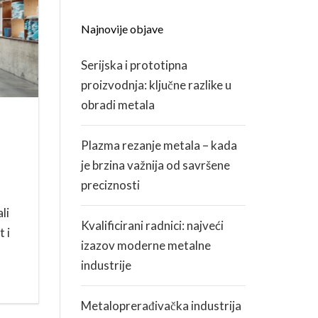
Najnovije objave
KARIJERA
Serijska i prototipna
ZDRAVLJE I SIGURNOST
proizvodnja: ključne razlike u
obradi metala
Plazma rezanje metala – kada
je brzina važnija od savršene
preciznosti
li
Kvalificirani radnici: najveći
 i
izazov moderne metalne
industrije
Metaloprerađivačka industrija