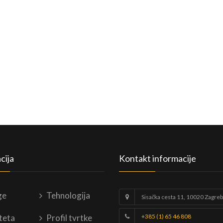
cija
Kontakt informacije
ge
Tehnologija
Sisačka cesta 11, 10020 Zagreb
teta
Profil tvrtke
+385 (1) 65 46 808