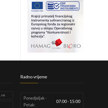
Radno vrijeme
, HR
Ponedjeljak -
07:00 - 15:00
Petak: