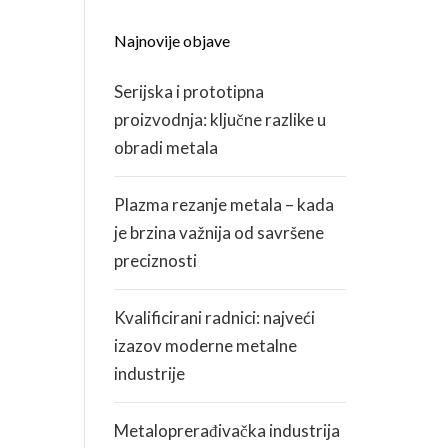
Najnovije objave
KARIJERA
Serijska i prototipna
ZDRAVLJE I SIGURNOST
proizvodnja: ključne razlike u
obradi metala
Plazma rezanje metala – kada
je brzina važnija od savršene
preciznosti
Kvalificirani radnici: najveći
izazov moderne metalne
industrije
Metaloprerađivačka industrija