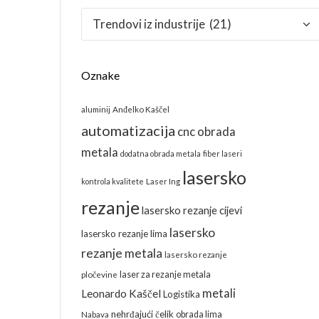
Kategorije
Oznake
aluminij
Anđelko Kaščel
automatizacija
cnc obrada
metala
dodatna obrada metala
fiber laseri
lasersko
kontrola kvalitete
Laser Ing
rezanje
lasersko rezanje cijevi
lasersko
lasersko rezanje lima
rezanje metala
lasersko rezanje
laser za rezanje metala
pločevine
metali
Leonardo Kaščel
Logistika
nehrđajući čelik
obrada lima
Nabava