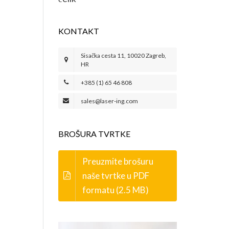
KONTAKT
Sisačka cesta 11, 10020 Zagreb,
HR
+385 (1) 65 46 808
sales@laser-ing.com
BROŠURA TVRTKE
Preuzmite brošuru
naše tvrtke u PDF
formatu (2.5 MB)