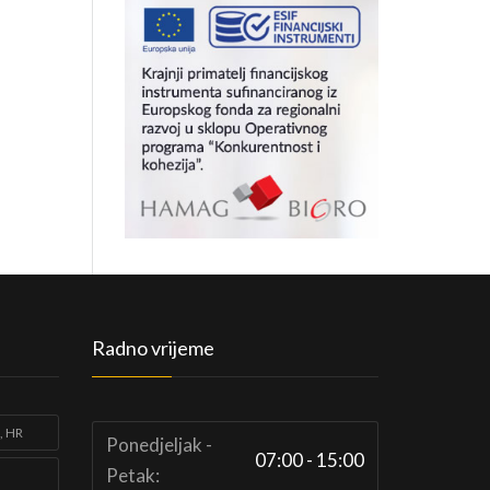
Radno vrijeme
, HR
Ponedjeljak -
07:00 - 15:00
Petak: