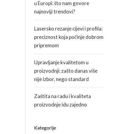
u Europi: što nam govore
najnoviji trendovi?
Lasersko rezanje cijevi i profila:
preciznost koja počinje dobrom
pripremom
Upravljanje kvalitetom u
proizvodnji: zašto danas više
nije izbor, nego standard
Zaštita na radu i kvaliteta
proizvodnje idu zajedno
Kategorije