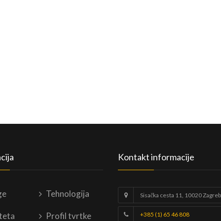
cija
Kontakt informacije
ge
Tehnologija
Sisačka cesta 11, 10020 Zagreb
teta
Profil tvrtke
+385 (1) 65 46 808