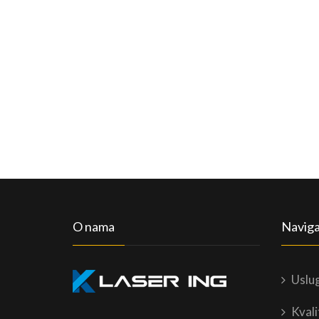
O nama
Naviga
Uslu
Kvali