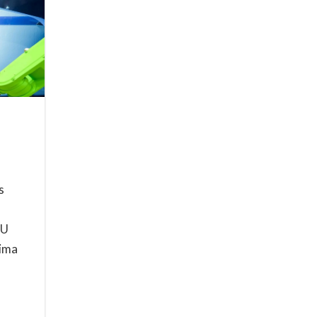
s
 U
zima