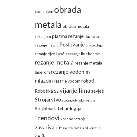
obrada
savijanjem
metala
obrada metala
plazma rezanje
rezanjem
plazma za
Poslovanje
rezanje metala
proizvodnja
rezanje cijevi i profila
rezanje lima laserom
rezanje metala
rezanje metala
rezanje vodenim
laserom
mlazom
roboti
rezanje vodom
savijanje lima
Robotika
savjeti
Strojarstvo
strojna obrada metala
Tehnologija
Strojni park
Trendovi
vodeno rezanje
zavarivanje
zaštita metala od korozije
čelik