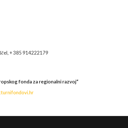
aščel, + 385 914222179
uropskog fonda za regionalni razvoj“
turnifondovi.hr