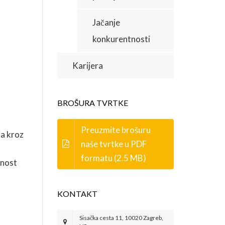
Jačanje
konkurentnosti
Karijera
BROŠURA TVRTKE
Preuzmite brošuru
ja kroz
naše tvrtke u PDF
formatu (2.5 MB)
rnost
KONTAKT
Sisačka cesta 11, 10020 Zagreb,