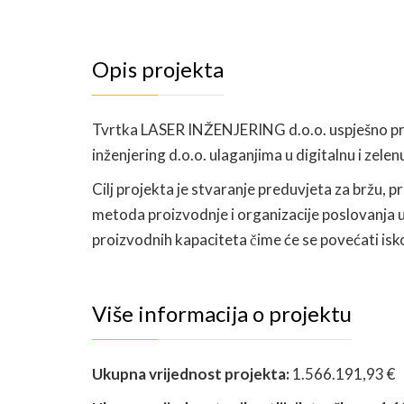
Opis projekta
Tvrtka LASER INŽENJERING d.o.o. uspješno pro
inženjering d.o.o. ulaganjima u digitalnu i zele
Cilj projekta je stvaranje preduvjeta za bržu, 
metoda proizvodnje i organizacije poslovanja u
proizvodnih kapaciteta čime će se povećati isk
Više informacija o projektu
Ukupna vrijednost projekta:
1.566.191,93 €