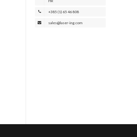
HR
+385 (1) 65 46 808
sales@laser-ing.com