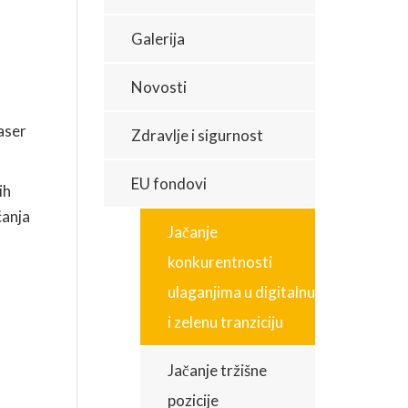
Galerija
KARIJERA
Novosti
ZDRAVLJE I SIGURNOST
aser
Zdravlje i sigurnost
EU fondovi
ih
ćanja
Jačanje
konkurentnosti
ulaganjima u digitalnu
i zelenu tranziciju
Jačanje tržišne
pozicije