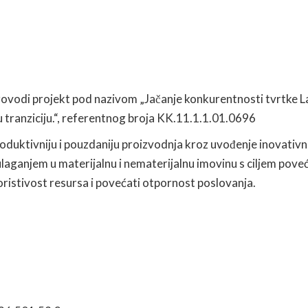
vodi projekt pod nazivom „Jačanje konkurentnosti tvrtke L
nu tranziciju.“, referentnog broja KK.11.1.1.01.0696
produktivniju i pouzdaniju proizvodnja kroz uvođenje inovativn
laganjem u materijalnu i nematerijalnu imovinu s ciljem pove
oristivost resursa i povećati otpornost poslovanja.