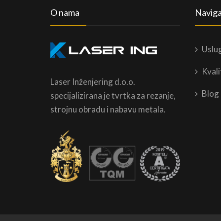
O nama
Naviga
Uslu
Kvali
Laser Inženjering d.o.o.
Blog
specijalizirana je tvrtka za rezanje,
strojnu obradu i nabavu metala.