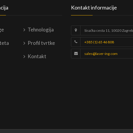
cija
Kontakt informacije
ge
Tehnologija
Sisačka cesta 11, 10020 Zagreb
teta
Profil tvrtke
+385 (1) 65 46 808
sales@laser-ing.com
Kontakt