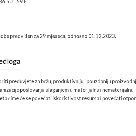
36.501,59 €
vedbe predviđen za 29 mjeseca, odnosno 01.12.2023.
jedloga
riti preduvjete za bržu, produktivniju i pouzdaniju proizvodn
nizacije poslovanja ulaganjem u materijalnu i nematerijalnu
eta čime će se povećati iskoristivost resursa i povećati otpo