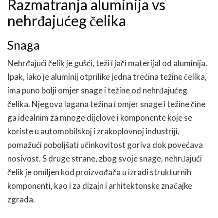
Razmatranja aluminija vs
nehrđajućeg čelika
Snaga
Nehrđajući čelik je gušći, teži i jači materijal od aluminija.
Ipak, iako je aluminij otprilike jedna trećina težine čelika,
ima puno bolji omjer snage i težine od nehrđajućeg
čelika. Njegova lagana težina i omjer snage i težine čine
ga idealnim za mnoge dijelove i komponente koje se
koriste u automobilskoj i zrakoplovnoj industriji,
pomažući poboljšati učinkovitost goriva dok povećava
nosivost. S druge strane, zbog svoje snage, nehrđajući
čelik je omiljen kod proizvođača u izradi strukturnih
komponenti, kao i za dizajn i arhitektonske značajke
zgrada.