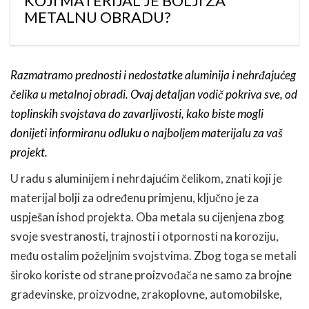
KOJI MATERIJAL JE BOLJI ZA
METALNU OBRADU?
Razmatramo prednosti i nedostatke aluminija i nehrđajućeg
čelika u metalnoj obradi. Ovaj detaljan vodič pokriva sve, od
toplinskih svojstava do zavarljivosti, kako biste mogli
donijeti informiranu odluku o najboljem materijalu za vaš
projekt.
U radu s aluminijem i nehrđajućim čelikom, znati koji je
materijal bolji za određenu primjenu, ključno je za
uspješan ishod projekta. Oba metala su cijenjena zbog
svoje svestranosti, trajnosti i otpornosti na koroziju,
među ostalim poželjnim svojstvima. Zbog toga se metali
široko koriste od strane proizvođača ne samo za brojne
građevinske, proizvodne, zrakoplovne, automobilske,