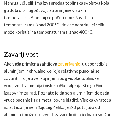
Nehrđajući čelik ima izvanredna toplinska svojstva koja
ga dobro prilagođavaju za primjene visokih
temperatura. Aluminij će početi omekšavati na
temperaturama iznad 200°C, dok se nehrđajući čelik
može koristiti na temperaturama iznad 400°C.
Zavarljivost
Ako vaša primjena zahtijeva
zavarivanje
, u usporedbi s
aluminijem, nehrđajući čelik je relativno puno lakše
zavariti. To je u velikoj mjeri zbog visoke toplinske
vodljivosti aluminija i niske točke taljenja, što ga čini
izazovnim za rad. Poznato je da se s aluminijem događa
vruće pucanje kada metal počne hladiti. Visoka čvrstoća
na zatezanje nehrđajućeg čelika je 2-3 puta jača od
aluminija i može proizvesti zavare koji su jednako snažni