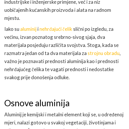
industrijske i inženjerske primjene, već i za niz
uobičajenih kućanskih proizvoda i alata na radnom
mjestu.
Iako su
aluminij
i
nehrđajući čelik
slični po izgledu, za
većinu, izvan poznatog srebrno-sivog sjaja, dva
materijala posjeduju različita svojstva. Stoga, kada se
razmatra jedan od ta dva materijala za
strojnu obradu
,
važno je poznavati prednosti aluminija kao i prednosti
nehrđajućeg čelika te vagati prednosti i nedostatke
svakog prije donošenja odluke.
Osnove aluminija
Aluminij je kemijski i metalni element koji se, u određenoj
mjeri, nalazi gotovo u svakoj vegetaciji, životinjama i