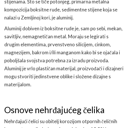
stijenama. Što se tiče potonjeg, primarna metalna
kompozicija boksitne rude, sedimentne stijene koja se
nalazi u Zemljinoj kori, je aluminij.
Aluminij dobiven iz boksitne rude je, sam po sebi, mekan,
savitljiv, nemagnetičan metal. Moraju se legirati s
drugim elementima, prvenstveno silicijem, cinkom,
magnezijem, bakrom i/ili manganom kako bi se ojačala i
poboljšala svojstva potrebna za izradu proizvoda.
Aluminij je vrlo plastičan materijal, proizvođači i dizajneri
mogu stvoriti jedinstvene oblike i složene dizajne s
materijalom.
Osnove nehrđajućeg čelika
Nehrđajući čelici su obitelj korozijom otpornih čeličnih