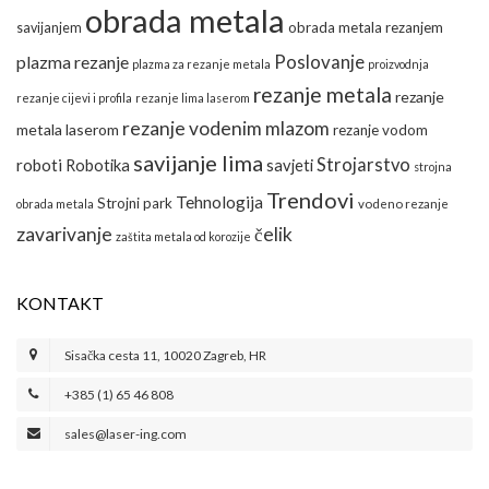
obrada metala
obrada metala rezanjem
savijanjem
Poslovanje
plazma rezanje
plazma za rezanje metala
proizvodnja
rezanje metala
rezanje
rezanje cijevi i profila
rezanje lima laserom
rezanje vodenim mlazom
metala laserom
rezanje vodom
savijanje lima
Strojarstvo
roboti
Robotika
savjeti
strojna
Trendovi
Tehnologija
Strojni park
obrada metala
vodeno rezanje
zavarivanje
čelik
zaštita metala od korozije
KONTAKT
Sisačka cesta 11, 10020 Zagreb, HR
+385 (1) 65 46 808
sales@laser-ing.com