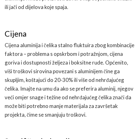
ili jači od dijelova koje spaja.
Cijena
Cijena aluminija i čelika stalno fluktuira zbog kombinacije
faktora – problema s opskrbom i potražnjom, cijena
goriva i dostupnosti željeza i boksitne rude. Općenito,
viši troškovi sirovina povezani s aluminijem čine ga
skupljim, koštajući do 20-30% ili više od nehrđajućeg
čelika. Imajte na umu da ako se preferira aluminij, njegov
veći omjer snage i težine od nehrđajućeg čelika znači da
može biti potrebno manje materijala za završetak
projekta, čime se smanjuju troškovi.