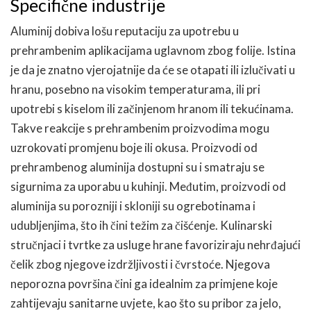
Specifične industrije
Aluminij dobiva lošu reputaciju za upotrebu u
prehrambenim aplikacijama uglavnom zbog folije. Istina
je da je znatno vjerojatnije da će se otapati ili izlučivati u
hranu, posebno na visokim temperaturama, ili pri
upotrebi s kiselom ili začinjenom hranom ili tekućinama.
Takve reakcije s prehrambenim proizvodima mogu
uzrokovati promjenu boje ili okusa. Proizvodi od
prehrambenog aluminija dostupni su i smatraju se
sigurnima za uporabu u kuhinji. Međutim, proizvodi od
aluminija su porozniji i skloniji su ogrebotinama i
udubljenjima, što ih čini težim za čišćenje. Kulinarski
stručnjaci i tvrtke za usluge hrane favoriziraju nehrđajući
čelik zbog njegove izdržljivosti i čvrstoće. Njegova
neporozna površina čini ga idealnim za primjene koje
zahtijevaju sanitarne uvjete, kao što su pribor za jelo,