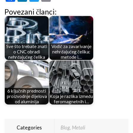
Povezani članci:
Sve što trebate znati
Vodič za zavarivanje
o CNC obradi
nehrđajućeg čelika:
nehrđajućeg čelika
metode i…
6 ključnih prednosti
proizvodnje dijelova
Koja je razlika između
od aluminija
feromagnetnih i…
Categories
Blog
,
Metali