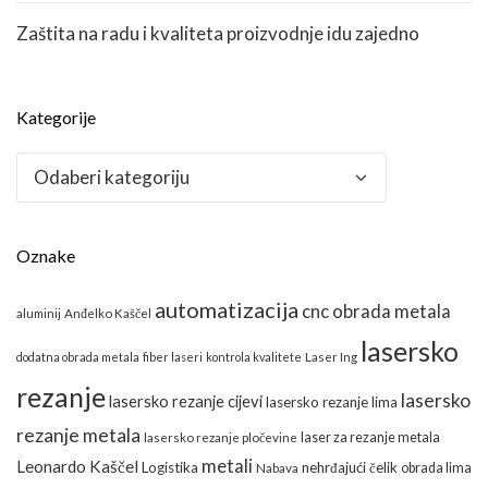
Zaštita na radu i kvaliteta proizvodnje idu zajedno
Kategorije
Kategorije
Oznake
automatizacija
cnc obrada metala
aluminij
Anđelko Kaščel
lasersko
dodatna obrada metala
fiber laseri
kontrola kvalitete
Laser Ing
rezanje
lasersko
lasersko rezanje cijevi
lasersko rezanje lima
rezanje metala
laser za rezanje metala
lasersko rezanje pločevine
metali
Leonardo Kaščel
Logistika
nehrđajući čelik
obrada lima
Nabava