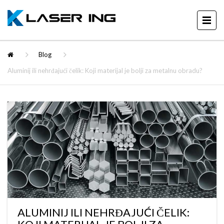
Blog
Aluminij ili nehrđajući čelik: Koji materijal je bolji za metalnu obradu?
ALUMINIJ ILI NEHRĐAJUĆI ČELIK: