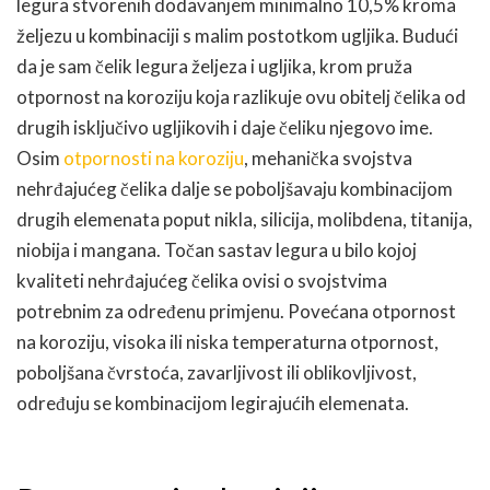
legura stvorenih dodavanjem minimalno 10,5% kroma
željezu u kombinaciji s malim postotkom ugljika. Budući
da je sam čelik legura željeza i ugljika, krom pruža
otpornost na koroziju koja razlikuje ovu obitelj čelika od
drugih isključivo ugljikovih i daje čeliku njegovo ime.
Osim
otpornosti na koroziju
, mehanička svojstva
nehrđajućeg čelika dalje se poboljšavaju kombinacijom
drugih elemenata poput nikla, silicija, molibdena, titanija,
niobija i mangana. Točan sastav legura u bilo kojoj
kvaliteti nehrđajućeg čelika ovisi o svojstvima
potrebnim za određenu primjenu. Povećana otpornost
na koroziju, visoka ili niska temperaturna otpornost,
poboljšana čvrstoća, zavarljivost ili oblikovljivost,
određuju se kombinacijom legirajućih elemenata.