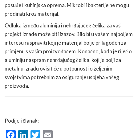
posuđe i kuhinjska oprema. Mikrobi i bakterije ne mogu
prodirati kroz materijal.
Odluka između aluminija i nehrđajućeg čelika za vaš
projekt izrade može biti izazov. Bilo bi u vašem najboljem
interesu raspraviti koji je materijal bolje prilagođen za
primjenu s vašim proizvođačem. Konačno, kada je riječ o
aluminiju naspram nehrđajućeg čelika, koji je bolji za
metalnu izradu ovisit će u potpunosti o željenim
svojstvima potrebnim za osiguranje uspjeha vašeg
proizvoda.
Podijeli članak:
Facebook
LinkedIn
Twitter
Email